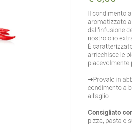
Il condimento a 
aromatizzato a
dall'infusione d
nostro olio extr
È caratterizza
arricchisce le 
piacevolmente 
➔Provalo in abb
condimento a ba
all'aglio
Consigliato c
pizza, pasta e 