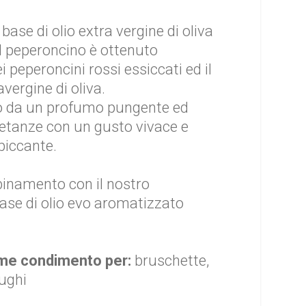
base di olio extra vergine di oliva
l peperoncino è ottenuto
ei peperoncini rossi essiccati ed il
avergine di oliva.
to da un profumo pungente ed
pietanze con un gusto vivace e
piccante.
inamento con il nostro
se di olio evo aromatizzato
ome condimento per:
bruschette,
sughi