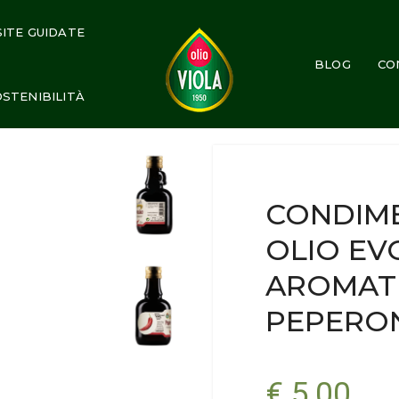
SITE GUIDATE
BLOG
CO
ZATO AL PEPERONCINO 0,25 L
STENIBILITÀ
CONDIME
OLIO EV
AROMATI
PEPERON
€ 5,00