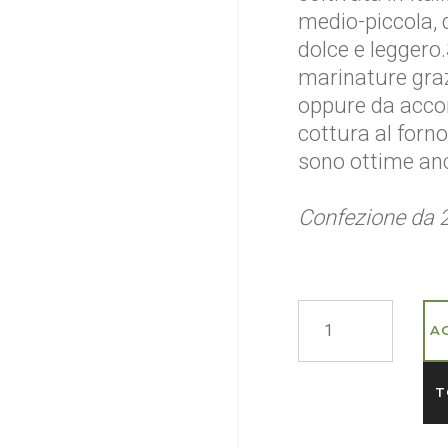
medio-piccola, d
dolce e leggero
marinature grazi
oppure da acco
cottura al forno
sono ottime an
Confezione da 
A
T