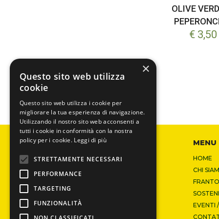
OLIVE VERD
PEPERONC
€ 3,50
×
Questo sito web utilizza
cookie
Questo sito web utilizza i cookie per
migliorare la tua esperienza di navigazione.
Utilizzando il nostro sito web acconsenti a
tutti i cookie in conformità con la nostra
policy per i cookie.
Leggi di più
OLIO VIOLA SRL
MENU
Via Molini, 7
HOME
STRETTAMENTE NECESSARI
37011 Bardolino (VR)
CHI SIA
PERFORMANCE
FRANTO
TARGETING
T
+39 045 7210143
SOSTENI
F
+39 045 6212299
FUNZIONALITÀ
EVENTI 
info@olioviola.it
CONTAT
NON CLASSIFICATI