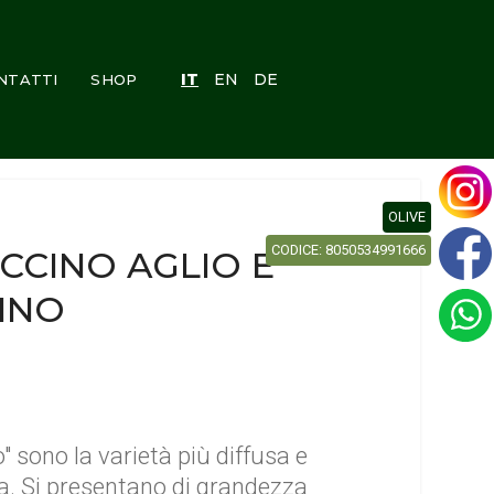
IT
EN
DE
NTATTI
SHOP
AREA PERSONALE
OLIVE
CODICE: 8050534991666
ECCINO AGLIO E
INO
o" sono la varietà più diffusa e
lia. Si presentano di grandezza