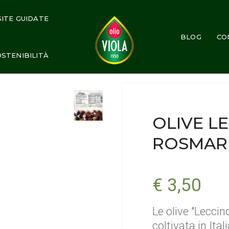
SITE GUIDATE
BLOG
CO
STENIBILITÀ
OLIVE L
ROSMAR
€ 3,50
Le olive "Leccin
coltivata in Ita