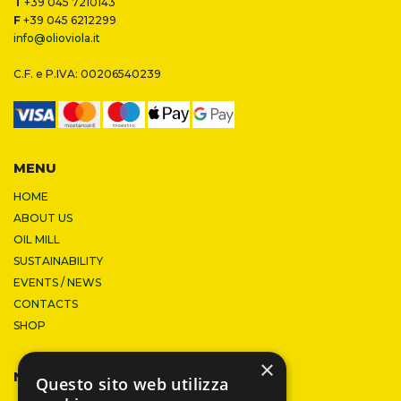
T
+39 045 7210143
F
+39 045 6212299
info@olioviola.it
C.F. e P.IVA: 00206540239
MENU
HOME
ABOUT US
OIL MILL
SUSTAINABILITY
EVENTS / NEWS
CONTACTS
SHOP
×
NEWSLETTER
Questo sito web utilizza