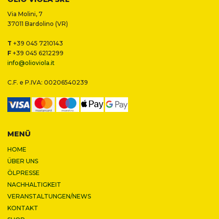
Via Molini, 7
37011 Bardolino (VR)
T
+39 045 7210143
F
+39 045 6212299
info@olioviola.it
C.F. e P.IVA: 00206540239
MENÜ
HOME
ÜBER UNS
ÖLPRESSE
NACHHALTIGKEIT
VERANSTALTUNGEN/NEWS
KONTAKT