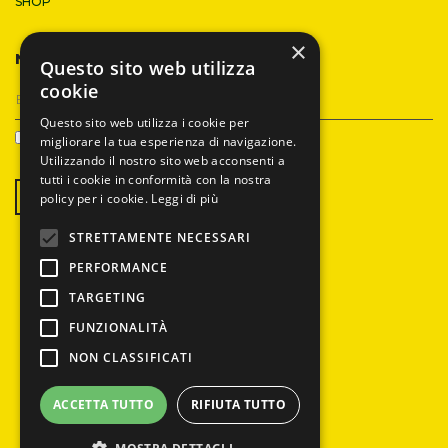
SHOP
×
NEWSLETTER
Questo sito web utilizza
cookie
Questo sito web utilizza i cookie per
DATENSCHUTZ
migliorare la tua esperienza di navigazione.
Utilizzando il nostro sito web acconsenti a
tutti i cookie in conformità con la nostra
REGISTRIEREN SIE SICH
policy per i cookie.
Leggi di più
STRETTAMENTE NECESSARI
PERFORMANCE
TARGETING
FUNZIONALITÀ
© Olio Viola Srl
NON CLASSIFICATI
Oleificio a Verona dal 1950
PSR Veneto 2014-2020
ACCETTA TUTTO
RIFIUTA TUTTO
Privacy & Cookie Policy
Verkaufsbedingungen
Web Agency