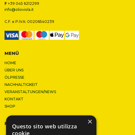
F
+39 045 6212299
info@olioviola.it
C.F. e P.IVA: 00206540239
MENÜ
HOME
ÜBER UNS
ÖLPRESSE
NACHHALTIGKEIT
VERANSTALTUNGEN/NEWS
KONTAKT
SHOP
×
NEWSLETTER
Questo sito web utilizza
cookie